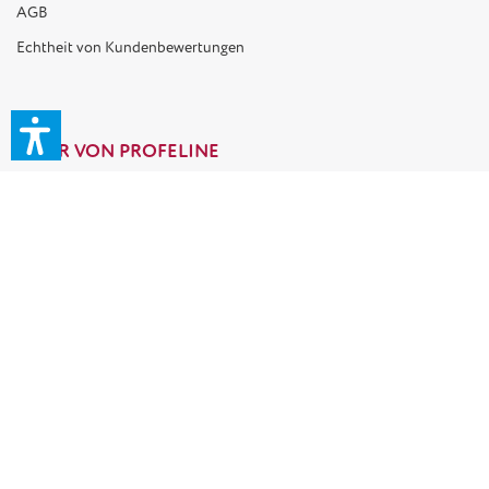
AGB
Echtheit von Kundenbewertungen
MEHR VON PROFELINE
Geschenk Gutscheine
Händler Shop B2B
Katzen Blog
Unsere Katzen Models
TOP KATEGORIEN
Kratzbaum Deckenhoch