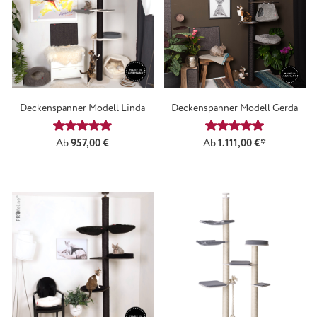
Deckenspanner Modell Linda
Deckenspanner Modell Gerda
Durchschnittliche Bewertung von 4.9 von 5 Sternen
Durchschnittliche
Regulärer Preis:
Ab
957,00 €
Ab
1.111,00 €*