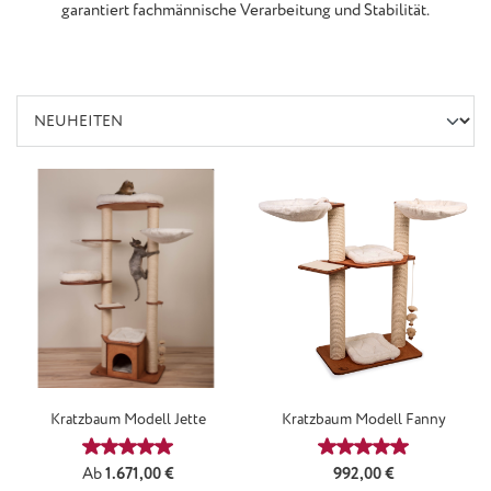
garantiert fachmännische Verarbeitung und Stabilität.
Kratzbaum Modell Jette
Kratzbaum Modell Fanny
Durchschnittliche Bewertung von 5 von 5 Sternen
Durchschnittliche
Regulärer Preis:
Regulärer Preis:
Ab
1.671,00 €
992,00 €