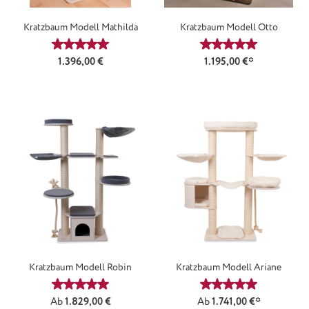
Kratzbaum Modell Mathilda
Kratzbaum Modell Otto
Durchschnittliche Bewertung von 5 von 5 Sternen
Durchschnittliche
Regulärer Preis:
1.396,00 €
1.195,00 €*
Kratzbaum Modell Robin
Kratzbaum Modell Ariane
Durchschnittliche Bewertung von 4.92 von 5 Sterne
Durchschnittliche
Regulärer Preis:
Ab
1.829,00 €
Ab
1.741,00 €*