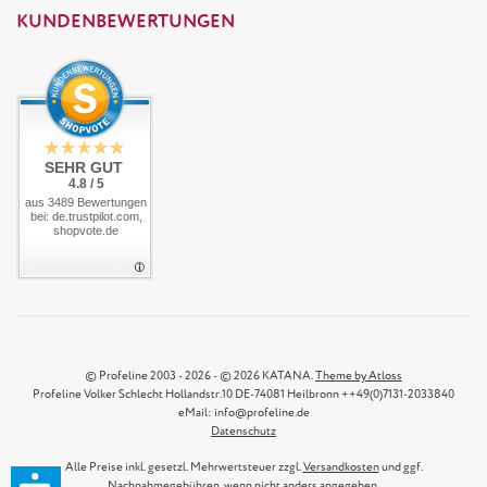
KUNDENBEWERTUNGEN
SEHR GUT
4.8 / 5
aus 3489 Bewertungen
bei: de.trustpilot.com,
shopvote.de
© Profeline 2003 - 2026 - © 2026 KATANA.
Theme by Atloss
Profeline Volker Schlecht Hollandstr.10 DE-74081 Heilbronn ++49(0)7131-2033840
eMail: info@profeline.de
Datenschutz
Alle Preise inkl. gesetzl. Mehrwertsteuer zzgl.
Versandkosten
und ggf.
Nachnahmegebühren, wenn nicht anders angegeben.