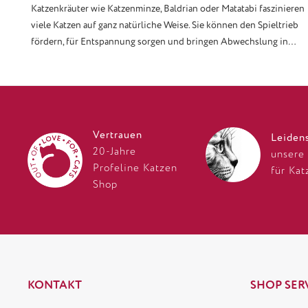
Katzenkräuter wie Katzenminze, Baldrian oder Matatabi faszinieren
viele Katzen auf ganz natürliche Weise. Sie können den Spieltrieb
fördern, für Entspannung sorgen und bringen Abwechslung in
den Alltag. Doch nicht jede Katze reagiert gleich auf die
verschiedenen Kräuter. In diesem Ratgeber erfährst du, welche
Wirkung Katzenkräuter haben, warum manche Katzen sie lieben
und worauf du bei der Auswahl achten solltest.
Vertrauen
Leiden
20-Jahre
unsere
Profeline Katzen
für Kat
Shop
KONTAKT
SHOP SER