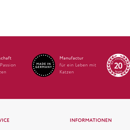
schaft
Manufactur
 Passion
für ein Leben mit
zen
Katzen
VICE
INFORMATIONEN