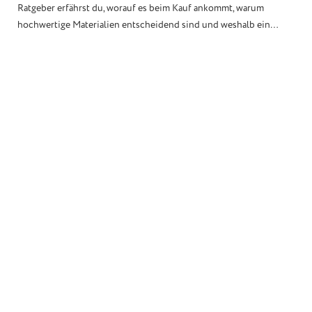
Ratgeber erfährst du, worauf es beim Kauf ankommt, warum
hochwertige Materialien entscheidend sind und weshalb ein
modularer Kratzbaum aus deutscher Fertigung langfristig die
bessere Wahl sein kann.