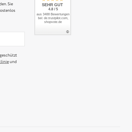
den. Sie
SEHR GUT
4.8 / 5
kostenlos
aus 3488 Bewertungen
bei: de.trustpilot.com,
shopvote.de
geschützt
linie
und