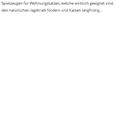
Spielzeugen für Wohnungskatzen, welche wirklich geeignet sind,
den natürlichen Jagdtrieb fördern und Katzen langfristig
beschäftigen – und was Katzen tatsächlich am liebsten spielen.