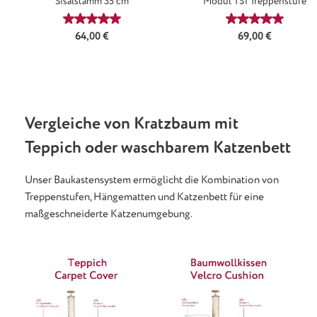
Sisalstamm 35 cm
Modul TS1 Treppenstufe
Durchschnittliche Bewertung von 5 von 5 Sternen
Durchschnittl
Regulärer Preis:
Regulärer Preis:
64,00 €
69,00 €
Vergleiche von Kratzbaum mit
Teppich oder waschbarem Katzenbett
Unser Baukastensystem ermöglicht die Kombination von
Treppenstufen, Hängematten und Katzenbett für eine
maßgeschneiderte Katzenumgebung.