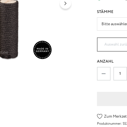
AUSW
STÄMME
Auswahl zur
ANZAHL
Produkt An
Zum Merkzett
Produktnummer:
SS