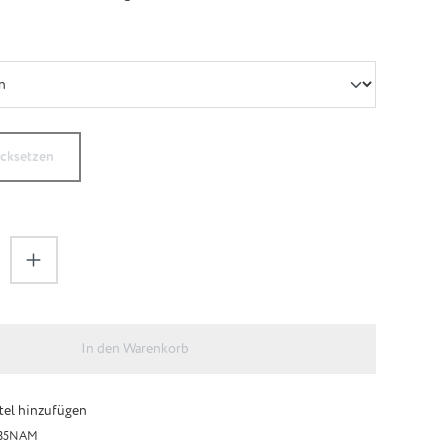
ÄHLEN
ücksetzen
zahl: Gib den gewünschten Wert ein oder be
In den Warenkorb
el hinzufügen
35NAM