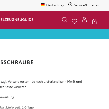
Deutsch
Service/Hilfe
IELZEUG
NEU
GUIDE
USSCHRAUBE
. zzgl. Versandkosten - Je nach Lieferland kann MwSt und
der Kasse variieren
e Bewertung von 4 von 5 Sternen
Bewertung
ar, Lieferzeit: 2-5 Tage