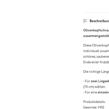
Beschreibun
Olivenkopfschrau
zusammengestell
Diese Olivenkopf
individuell zusam
schönes, saubere
Ende einer Kratz
Die richtige Läng
- Für
zwei Liegee
(70 cm) wählen.
- Für eine
einzeln
Produktdetails:
Gewinde: M10