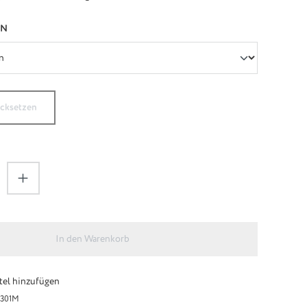
AUSWÄHLEN
EN
ücksetzen
zahl: Gib den gewünschten Wert ein oder be
In den Warenkorb
el hinzufügen
301M