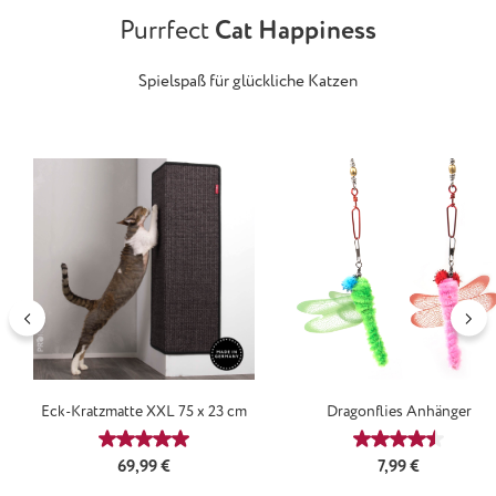
Purrfect
Cat Happiness
Spielspaß für glückliche Katzen
Produktgalerie überspringen
Eck-Kratzmatte XXL 75 x 23 cm
Dragonflies Anhänger
Durchschnittliche Bewertung von 4.88 von 5 Ster
Durchschnittl
Regulärer Preis:
Regulärer Preis:
69,99 €
7,99 €