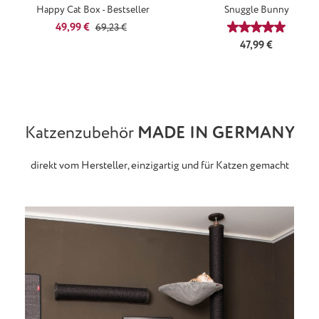
Happy Cat Box - Bestseller
Snuggle Bunny
Verkaufspreis:
Regulärer Preis:
49,99 €
69,23 €
Durchschnittl
Regulärer Preis:
47,99 €
Katzenzubehör
MADE IN GERMANY
direkt vom Hersteller, einzigartig und für Katzen gemacht