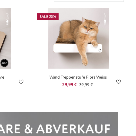
SALE 25%
are
Wand Treppenstufe Pipra Weiss
Preis:
Verkaufspreis:
Regulärer Preis:
29,99 €
39,99 €