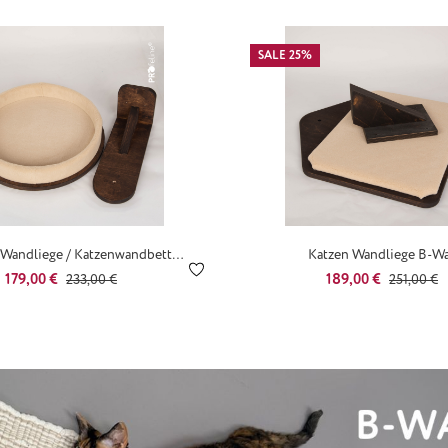
SALE 25%
 Wandliege / Katzenwandbett
Katzen Wandliege B-W
Eiche Sand - B Ware
Verkaufspreis:
Regulärer Preis:
Verkaufspreis:
Regulärer 
179,00 €
189,00 €
233,00 €
251,00 €