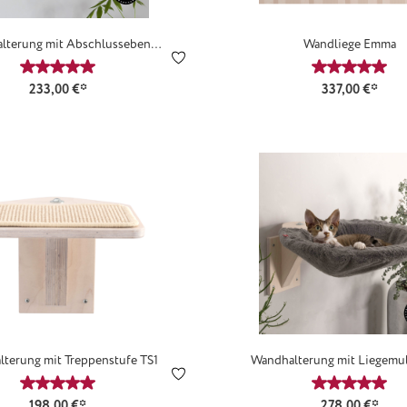
lterung mit Abschlussebene
Wandliege Emma
AE2
5 Sternen
Durchschnittliche Bewertung von 5 von 5 Sternen
Durchschn
233,00 €*
337,00 €*
terung mit Treppenstufe TS1
Wandhalterung mit Liegemu
5 Sternen
Durchschnittliche Bewertung von 5 von 5 Sternen
Durchschn
198,00 €*
278,00 €*