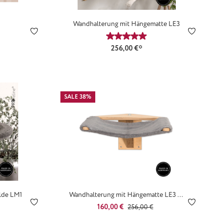
Wandhalterung mit Hängematte LE3
ittliche Bewertung von 5 von 5 Sternen
Durchschnittliche Bewertung 
256,00 €*
SALE 38%
lde LM1
Wandhalterung mit Hängematte LE3 B-
Ware Farbe Birke Classicsilber
Verkaufspreis:
Regulärer Preis:
160,00 €
ittliche Bewertung von 5 von 5 Sternen
256,00 €