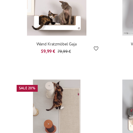
Wand Kratzmöbel Gaja
Verkaufspreis:
Regulärer Preis:
59,99 €
79,99 €
SALE 20%