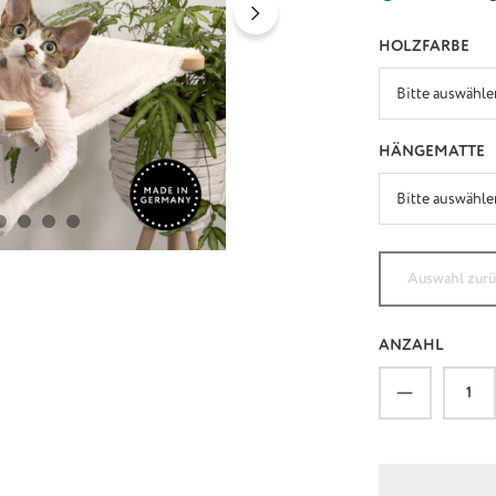
AU
HOLZFARBE
A
HÄNGEMATTE
Auswahl zur
ANZAHL
Produkt An