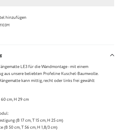
el hinzufügen
M103M
g
Hängematte LE3 für die Wandmontage - mit einem
 aus unsere beliebten Profeline Kuschel-Baumwolle.
Hängematte kann mittig, recht oder links frei gewählt
T 60 cm, H 29 cm
odul:
tigung (B 17 cm, T 15 cm, H 25 cm)
e (B 50 cm, T 56 cm, H 1,8/3 cm)