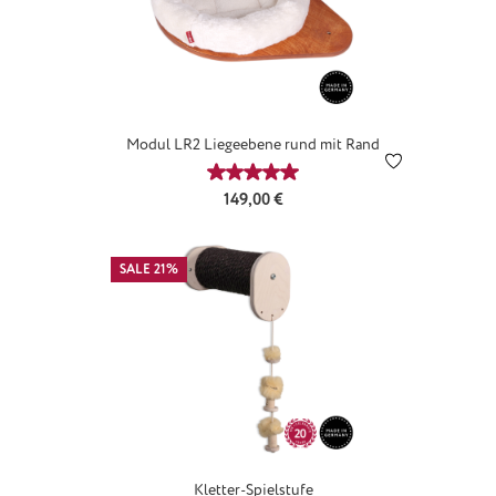
Modul LR2 Liegeebene rund mit Rand
Durchschnittliche Bewertung von 
Regulärer Preis:
149,00 €
SALE 21%
Kletter-Spielstufe