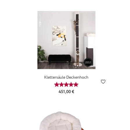
Produktgalerie überspringen
Klettersäule Deckenhoch
Durchschnittliche Bewertung von 
Regulärer Preis:
451,00 €