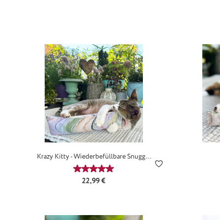
Krazy Kitty - Wiederbefüllbare Snuggle
Stick
Durchschnittliche Bewertung von 5 von 
Regulärer Preis:
22,99 €