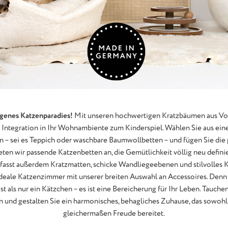
igenes Katzenparadies!
Mit unseren hochwertigen Kratzbäumen aus Voll
ntegration in Ihr Wohnambiente zum Kinderspiel. Wählen Sie aus einer
– sei es Teppich oder waschbare Baumwollbetten – und fügen Sie die 
en wir passende Katzenbetten an, die Gemütlichkeit völlig neu definier
mfasst außerdem Kratzmatten, schicke Wandliegeebenen und stilvolles 
ideale Katzenzimmer mit unserer breiten Auswahl an Accessoires. Denn 
t als nur ein Kätzchen – es ist eine Bereicherung für Ihr Leben. Tauchen
 und gestalten Sie ein harmonisches, behagliches Zuhause, das sowohl 
gleichermaßen Freude bereitet.