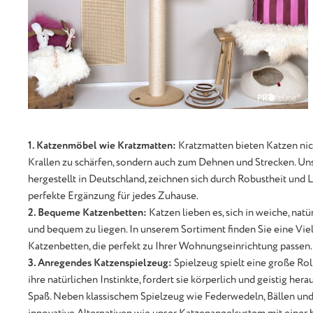
1. Katzenmöbel wie Kratzmatten:
Kratzmatten bieten Katzen nich
Krallen zu schärfen, sondern auch zum Dehnen und Strecken. U
hergestellt in Deutschland, zeichnen sich durch Robustheit und La
perfekte Ergänzung für jedes Zuhause.
2. Bequeme Katzenbetten:
Katzen lieben es, sich in weiche, natü
und bequem zu liegen. In unserem Sortiment finden Sie eine Vie
Katzenbetten, die perfekt zu Ihrer Wohnungseinrichtung passen.
3. Anregendes Katzenspielzeug:
Spielzeug spielt eine große Ro
ihre natürlichen Instinkte, fordert sie körperlich und geistig her
Spaß. Neben klassischem Spielzeug wie Federwedeln, Bällen un
innovative Alternativen wie unser Katzenangelsystem mit einer 