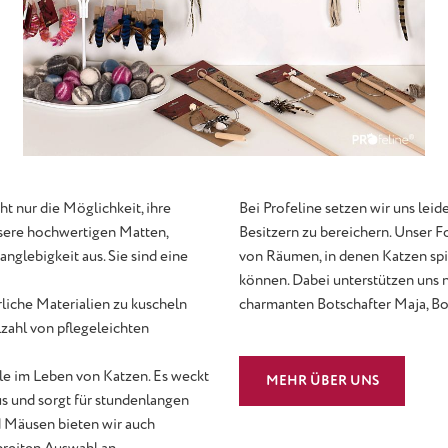
t nur die Möglichkeit, ihre
Bei Profeline setzen wir uns lei
nsere hochwertigen Matten,
Besitzern zu bereichern. Unser 
nglebigkeit aus. Sie sind eine
von Räumen, in denen Katzen spie
können. Dabei unterstützen uns n
rliche Materialien zu kuscheln
charmanten Botschafter Maja, Bori
lzahl von pflegeleichten
lle im Leben von Katzen. Es weckt
MEHR ÜBER UNS
aus und sorgt für stundenlangen
d Mäusen bieten wir auch
breiten Auswahl an