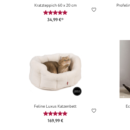
Kratzteppich 60 x 20 cm
Profeli
Durchschnittliche Bewertung von 5 von 
34,99 €*
Feline Luxus Katzenbett
Ec
Durchschnittliche Bewertung von 5 von 
Regulärer Preis:
169,99 €