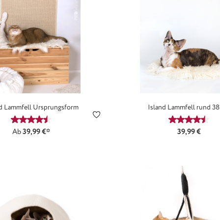
nd Lammfell Ursprungsform
Island Lammfell rund 3
5 Sternen
Durchschnittliche Bewertung von 4.5 von 5 Sternen
Durchschn
Regulärer Prei
Ab
39,99 €*
39,99 €