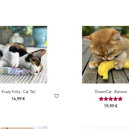
Krazy Kitty - Cat Tail
DreamCat - Banana
Regulärer Preis:
14,99 €
5 Sternen
Durchschn
Regulärer Pre
19,99 €