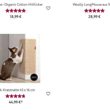
ne - Organic Cotton HitKicker
Woolly LongMouse aus 
Schurwolle
5 Sternen
Durchschnittliche Bewertung von 5 von 5 Sternen
Durchschn
Regulärer Preis:
Regulärer Prei
18,99 €
28,99 €
k-Kratzmatte 45 x 16 cm
5 Sternen
Durchschnittliche Bewertung von 4.84 von 5 Sternen
44,99 €*