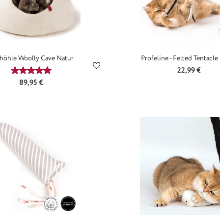
zhöhle Woolly Cave Natur
Profeline - Felted Tentacle
Regulärer Prei
22,99 €
5 Sternen
Durchschnittliche Bewertung von 5 von 5 Sternen
Regulärer Preis:
89,95 €