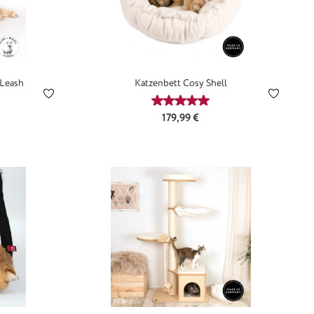
 Leash
Katzenbett Cosy Shell
s:
Durchschnittliche Bewertung 
Regulärer Preis:
179,99 €