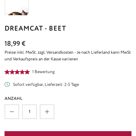
DREAMCAT - BEET
Regulärer Preis:
18,99 €
Preise inkl. MwSt. zzgl. Versandkosten - Je nach Lieferland kann MwSt
und Verkaufspreis an der Kasse variieren
Durchschnittliche Bewertung von 5 von 5 Sternen
1 Bewertung
Sofort verfügbar, Lieferzeit: 2-5 Tage
ANZAHL
Produkt Anzahl: Gib den gewünschten Wert ein