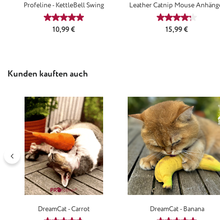
Profeline - KettleBell Swing
Leather Catnip Mouse Anhäng
Durchschnittliche Bewertung von 5 von 5 Sternen
Durchschnittl
Regulärer Preis:
Regulärer Preis:
10,99 €
15,99 €
Produktgalerie überspringen
Kunden kauften auch
DreamCat - Carrot
DreamCat - Banana