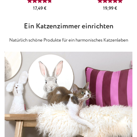
Durchschnittliche Bewertung von 4.71 von 5 Stern
Durchschnittl
Regulärer Preis:
Regulärer Preis:
17,49 €
19,99 €
Ein Katzenzimmer einrichten
Natürlich schöne Produkte für ein harmonisches Katzenleben