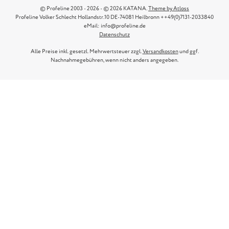
© Profeline 2003 - 2026 - © 2026 KATANA.
Theme by Atloss
Profeline Volker Schlecht Hollandstr.10 DE-74081 Heilbronn ++49(0)7131-2033840
eMail: info@profeline.de
Datenschutz
Alle Preise inkl. gesetzl. Mehrwertsteuer zzgl.
Versandkosten
und ggf.
Nachnahmegebühren, wenn nicht anders angegeben.