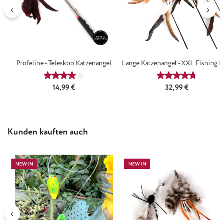
Profeline - Teleskop Katzenangel
Lange Katzenangel - XXL Fishing 
1 Meter
Durchschnittliche Bewertung von 4.08 von 5 Ster
Durchschnittl
Regulärer Preis:
Regulärer Preis:
14,99 €
32,99 €
Produktgalerie überspringen
Kunden kauften auch
NEW IN
NEW IN