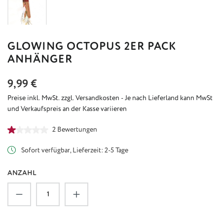
GLOWING OCTOPUS 2ER PACK
ANHÄNGER
Regulärer Preis:
9,99 €
Preise inkl. MwSt. zzgl. Versandkosten - Je nach Lieferland kann MwSt
und Verkaufspreis an der Kasse variieren
Durchschnittliche Bewertung von 1 von 5 Sternen
2 Bewertungen
Sofort verfügbar, Lieferzeit: 2-5 Tage
ANZAHL
Produkt Anzahl: Gib den gewünschten Wert ein