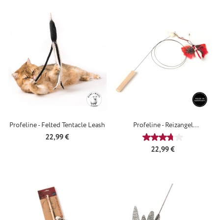
Profeline - Felted Tentacle Leash
Profeline - Reizangel
ShakyWobble
Regulärer Preis:
22,99 €
Durchschnittliche
Regulärer Preis:
22,99 €