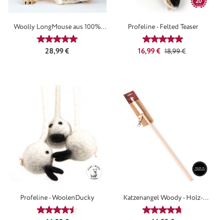
Woolly LongMouse aus 100%
Profeline - Felted Teaser
Schurwolle
Durchschnittliche Bewertung von 5 von 5 Sternen
Durchschnittliche
Regulärer Preis:
Verkaufspreis:
Regulärer Preis:
28,99 €
16,99 €
18,99 €
Profeline - WoolenDucky
Katzenangel Woody - Holz-
Katzenangel
Durchschnittliche Bewertung von 4.5 von 5 Sternen
Durchschnittliche