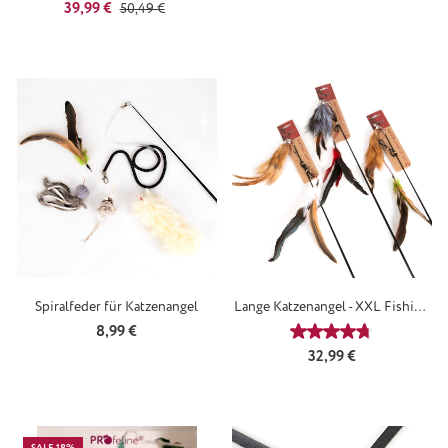
Verkaufspreis:
Regulärer Preis:
39,99 €
50,49 €
Spiralfeder für Katzenangel
Lange Katzenangel - XXL Fishing
Rod, 1 Meter
Regulärer Preis:
8,99 €
Durchschnittliche
Regulärer Preis:
32,99 €
SALE 18%