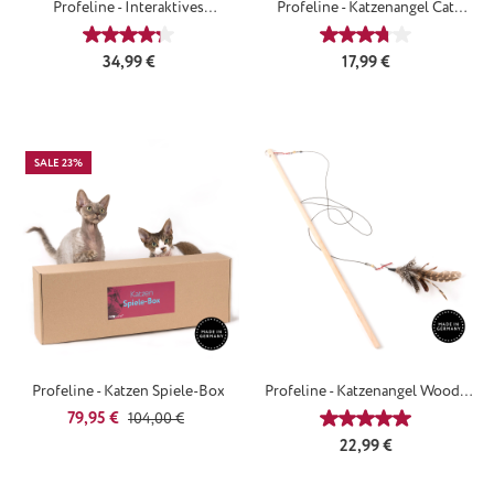
Profeline - Interaktives
Profeline - Katzenangel Cat
Katzenangel Set
Propeller
Durchschnittliche Bewertung von 4.33 von 5 Sterne
Durchschnittliche
Regulärer Preis:
Regulärer Preis:
34,99 €
17,99 €
SALE 23%
Profeline - Katzen Spiele-Box
Profeline - Katzenangel Woody
FlyingWings
Verkaufspreis:
Regulärer Preis:
79,95 €
104,00 €
Durchschnittliche
Regulärer Preis:
22,99 €