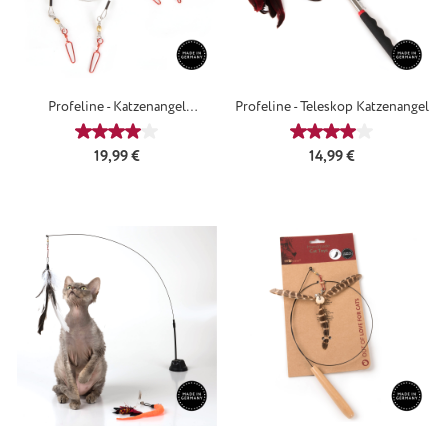
Profeline - Katzenangel
Profeline - Teleskop Katzenangel
Wechselschnur
Durchschnittliche Bewertung von 4 von 5 Sternen
Durchschnittliche
Regulärer Preis:
Regulärer Preis:
19,99 €
14,99 €