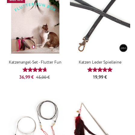
Katzenangel-Set - Flutter Fun
Katzen Leder Spielleine
Durchschnittliche Bewertung von 4.67 von 5 Sternen
Durchschnittliche
Verkaufspreis:
Regulärer Preis:
Regulärer Preis:
36,99 €
19,99 €
45,00 €