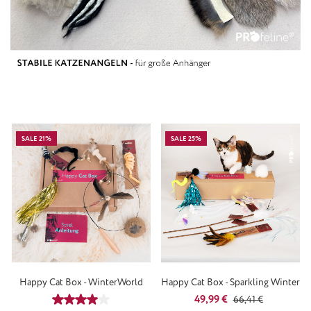
SALE 21%
SALE 25%
Happy Cat Box - WinterWorld
Happy Cat Box - Sparkling Winter
Verkaufspreis:
Regulärer Preis:
49,99 €
Durchschnittliche Bewertung von 4 von 5 Sternen
66,41 €