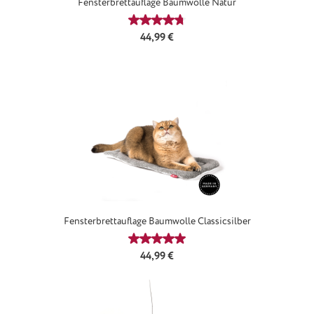
Fensterbrettauflage Baumwolle Natur
Durchschnittliche Bewertung von 4
Regulärer Preis:
44,99 €
Fensterbrettauflage Baumwolle Classicsilber
Durchschnittliche Bewertung von 5
Regulärer Preis:
44,99 €