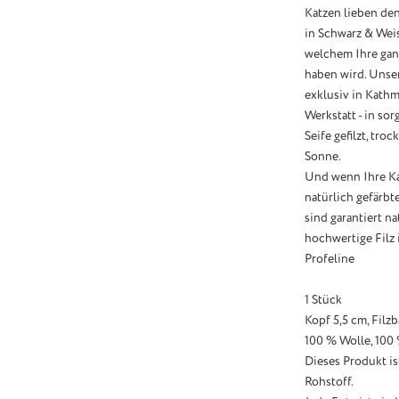
Katzen lieben den
in Schwarz & Weis
welchem Ihre ganz
haben wird. Unse
exklusiv in Kathm
Werkstatt - in so
Seife gefilzt, tr
Sonne.
Und wenn Ihre Kat
natürlich gefärbt
sind garantiert n
hochwertige Filz i
Profeline
1 Stück
Kopf 5,5 cm, Filz
100 % Wolle, 100
Dieses Produkt i
Rohstoff.