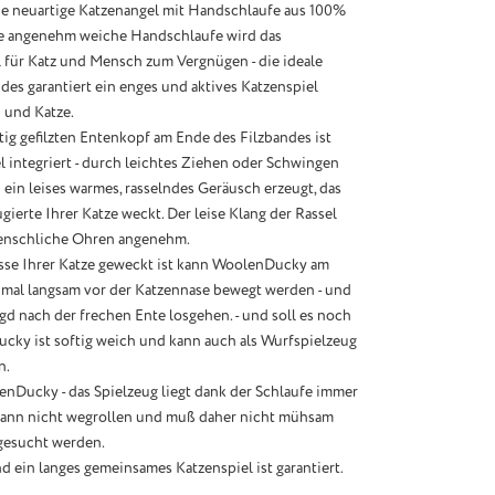
e neuartige Katzenangel mit Handschlaufe aus 100%
die angenehm weiche Handschlaufe wird das
 für Katz und Mensch zum Vergnügen - die ideale
des garantiert ein enges und aktives Katzenspiel
und Katze.
tig gefilzten Entenkopf am Ende des Filzbandes ist
el integriert - durch leichtes Ziehen oder Schwingen
d ein leises warmes, rasselndes Geräusch erzeugt, das
gierte Ihrer Katze weckt. Der leise Klang der Rassel
menschliche Ohren angenehm.
esse Ihrer Katze geweckt ist kann WoolenDucky am
 mal langsam vor der Katzennase bewegt werden - und
gd nach der frechen Ente losgehen. - und soll es noch
ucky ist softig weich und kann auch als Wurfspielzeug
n.
enDucky - das Spielzeug liegt dank der Schlaufe immer
 kann nicht wegrollen und muß daher nicht mühsam
gesucht werden.
ein langes gemeinsames Katzenspiel ist garantiert.