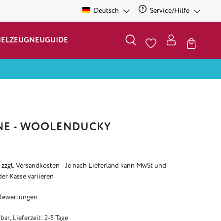
Deutsch
Service/Hilfe
IELZEUG
NEU
GUIDE
NE - WOOLENDUCKY
. zzgl. Versandkosten - Je nach Lieferland kann MwSt und
der Kasse variieren
e Bewertung von 4.5 von 5 Sternen
Bewertungen
ar, Lieferzeit: 2-5 Tage