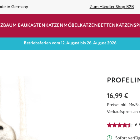
ade in Germany
Zum Händler Shop B2B
TZBAUM BAUKASTEN
KATZENMÖBEL
KATZENBETTEN
KATZENSP
Betriebsferien vom 12. August bis 26. August 2026
PROFELI
Regulärer Preis:
16,99 €
Preise inkl. MwSt
Verkaufspreis an 
Durchschnittlich
6 
Sofort verfügb