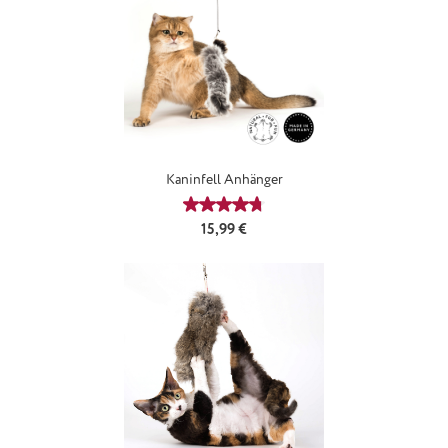
Kaninfell Anhänger
Durchschnittliche Bewertung von 4
Regulärer Preis:
15,99 €