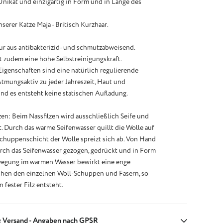
 Unikat und einzigartig in Form und in Länge des
serer Katze Maja - Britisch Kurzhaar.
ur aus antibakterizid- und schmutzabweisend.
t zudem eine hohe Selbstreinigungskraft.
Eigenschaften sind eine natürlich regulierende
mungsaktiv zu jeder Jahreszeit, Haut und
nd es entsteht keine statischen Aufladung.
zen: Beim Nassfilzen wird ausschließlich Seife und
 Durch das warme Seifenwasser quillt die Wolle auf
chuppenschicht der Wolle spreizt sich ab. Von Hand
rch das Seifenwasser gezogen, gedrückt und in Form
wegung im warmen Wasser bewirkt eine enge
hen den einzelnen Woll-Schuppen und Fasern, so
n fester Filz entsteht.
 Versand - Angaben nach GPSR