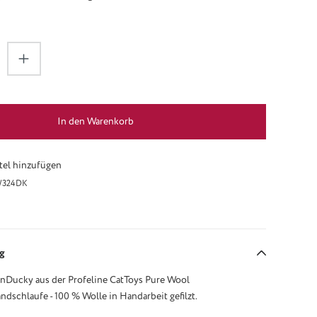
zahl: Gib den gewünschten Wert ein oder be
In den Warenkorb
el hinzufügen
324DK
g
nDucky aus der Profeline CatToys Pure Wool
ndschlaufe - 100 % Wolle in Handarbeit gefilzt.