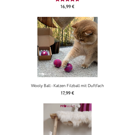
Regulärer Preis:
16,99 €
Wooly Ball - Katzen Filzball mit Duftfach
Regulärer Preis:
17,99 €