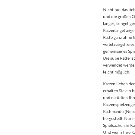
Nicht nur das lie
und die großen O
langer, kringelig
Katzenangel angeb
Ratte ganz ohne Ge
verletzungsfreies
gemeinsames Spie
Die süße Ratte is
verwendet werden 
leicht möglich.
Katzen lieben den
erhalten Sie ein 
und natürlich Ihr
Katzenspielzeuge
Kathmandu (Nepal
hergestellt. Nur m
Spielsachen in K
Und wenn Ihre Kat