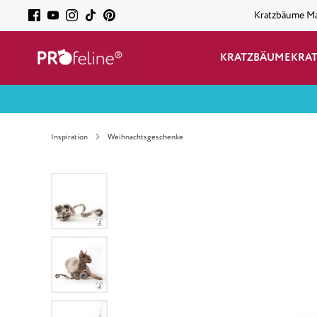
Kratzbäume M
KRATZBÄUME
KRA
Inspiration
Weihnachtsgeschenke
Bildergalerie überspringen