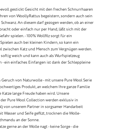
bevoll gestickt Gesicht mit den frechen Schnurrhaaren
hren von WoollyRattus begeistern, sondern auch sein
er Schwanz. An diesem darf gezogen werden, ob an einer
racht oder einfach nur per Hand, läßt sich mit der
fahr spielen. - 100% Wollfilz sorgt für ein
 Spielen auch bei kleinen Kindern, so kann ein
l zwischen Katz und Mensch zum Vergnügen werden.
t softig weich und kann auch als Wurfspielzeug
- ein einfaches Einfangen ist dank der Schleppleine
 Geruch von Naturwolle - mit unsere Pure Wool Serie
hochwertiges Produkt, an welchem Ihre ganze Familie
e Katze lange Freude haben wird. Unsere
 der Pure Wool Collection werden exklusiv in
) von unserem Partner in sorgsamer Handarbeit
it Wasser und Seife gefilzt, trocknen die Wolle-
athmandu an der Sonne.
ze gerne an der Wolle nagt - keine Sorge - die