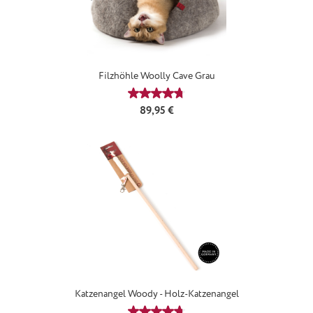
Filzhöhle Woolly Cave Grau
Durchschnittliche Bewertung von 4
Regulärer Preis:
89,95 €
Katzenangel Woody - Holz-Katzenangel
Durchschnittliche Bewertung von 4