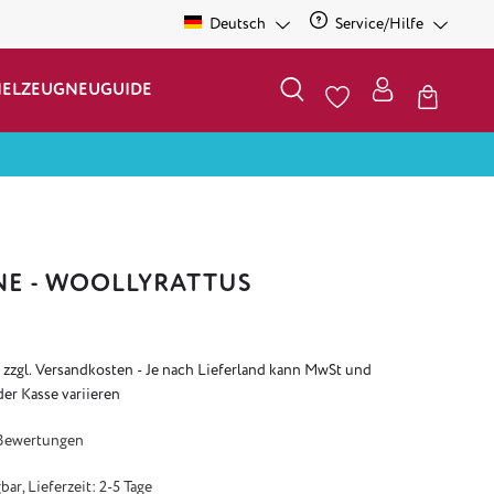
Deutsch
Service/Hilfe
IELZEUG
NEU
GUIDE
NE - WOOLLYRATTUS
. zzgl. Versandkosten - Je nach Lieferland kann MwSt und
der Kasse variieren
e Bewertung von 5 von 5 Sternen
Bewertungen
ar, Lieferzeit: 2-5 Tage