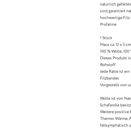
natürlich gefärbt
sind garantiert n
hochwertige Filz i
Profeline
1 Stück
Maus ca. 12 x 5 cm
100 % Wolle, 100
Dieses Produkt i
Rohstoff.
Jede Ratte ist ei
Filzbandes
Vorgestellt von u
Wolle ist von Nat
Schafwolle besitz
Weitere positive 
Thermo-Wärme, At
fellsymphatisch u