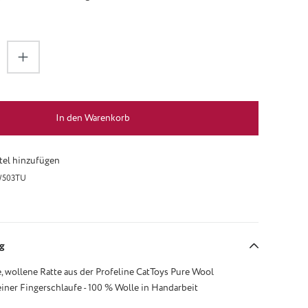
zahl: Gib den gewünschten Wert ein oder be
In den Warenkorb
el hinzufügen
503TU
g
, wollene Ratte aus der Profeline CatToys Pure Wool
einer Fingerschlaufe - 100 % Wolle in Handarbeit