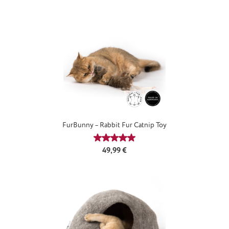
FurBunny – Rabbit Fur Catnip Toy
Durchschnittliche Bewertung von 5
Regulärer Preis:
49,99 €