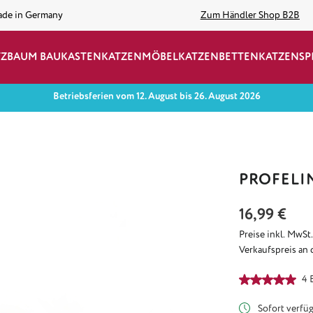
ade in Germany
Zum Händler Shop B2B
TZBAUM BAUKASTEN
KATZENMÖBEL
KATZENBETTEN
KATZENSP
Betriebsferien vom 12. August bis 26. August 2026
PROFELI
Regulärer Preis:
16,99 €
Preise inkl. MwSt
Verkaufspreis an 
Durchschnittlich
4 
Sofort verfügb