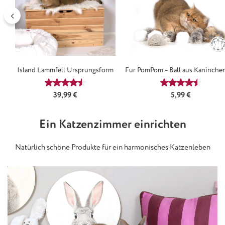
Island Lammfell Ursprungsform
Fur PomPom – Ball aus Kaninchen
für Katzen
Durchschnittliche Bewertung von 4.5 von 5 Sterne
Durchschnittl
Regulärer Preis:
Regulärer Preis:
39,99 €
5,99 €
Ein Katzenzimmer einrichten
Natürlich schöne Produkte für ein harmonisches Katzenleben