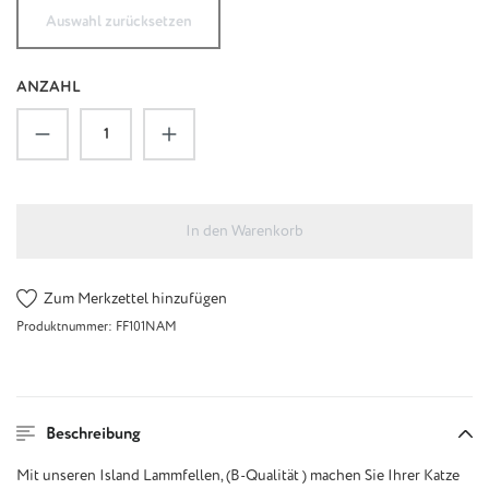
Auswahl zurücksetzen
ANZAHL
Produkt Anzahl: Gib den gewünschten Wert ein
In den Warenkorb
Zum Merkzettel hinzufügen
Produktnummer:
FF101NAM
Beschreibung
Mit unseren Island Lammfellen, (B-Qualität ) machen Sie Ihrer Katze