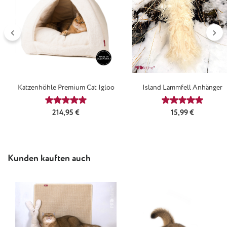
Katzenhöhle Premium Cat Igloo
Island Lammfell Anhänger
Durchschnittliche Bewertung von 5 von 5 Sternen
Durchschnittl
Regulärer Preis:
Regulärer Preis:
214,95 €
15,99 €
Produktgalerie überspringen
Kunden kauften auch