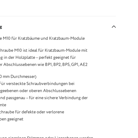
g
e M10 für Kratzbäume und Kratzbaum-Module
hraube M10 ist ideal für Kratzbaum-Module mit
 in der Holzplatte – perfekt geeignet für
r Abschlussebenen wie BP1, BP2, BP5, GP1, AE2
10 mm Durchmesser)
 Für versteckte Schraubverbindungen bei
iegeebenen oder oberen Abschlussebenen
l und passgenau – für eine sichere Verbindung der
nte
schraube für defekte oder verlorene
ben geeignet