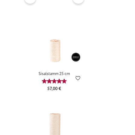
Sisalstamm 25 cm
Durchschnittliche Bewertung von 5 von 5 
Regulärer Preis:
57,00 €