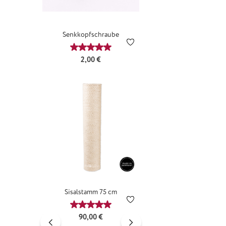
Senkkopfschraube
Durchschnittliche Bewertung von 5 von 5 
Regulärer Preis:
2,00 €
Sisalstamm 75 cm
Durchschnittliche Bewertung von 5 von 5 
Regulärer Preis:
90,00 €