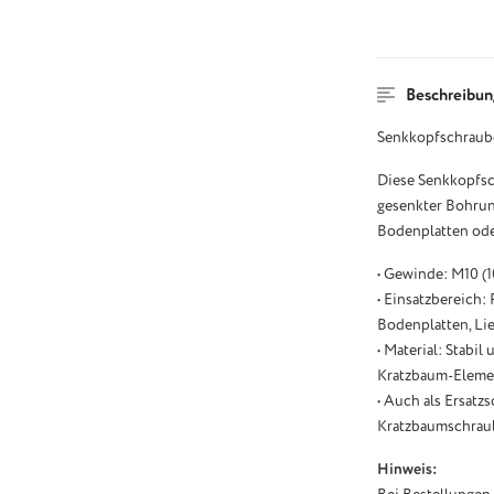
Beschreibun
Senkkopfschraub
Diese Senkkopfsc
gesenkter Bohrung
Bodenplatten ode
• Gewinde: M10 (
• Einsatzbereich:
Bodenplatten, L
• Material: Stabi
Kratzbaum-Eleme
• Auch als Ersatz
Kratzbaumschrau
Hinweis: