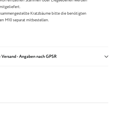
 von einzelnen Stämmen oder Liegeebenen werden
itgeliefert.
usammengestellte Kratzbäume bitte die benötigten
n M10 separat mitbestellen.
 Versand - Angaben nach GPSR