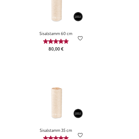
Sisalstamm 60 cm
Durchschnittliche Bewertung von 5 von 5 
Regulärer Preis:
80,00 €
Sisalstamm 35 cm
Durchschnittliche Bewertung von 5 von 5 