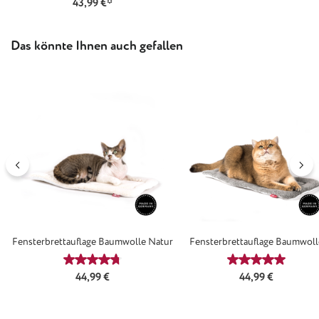
43,99 €*
Produktgalerie überspringen
Das könnte Ihnen auch gefallen
Fensterbrettauflage Baumwolle Natur
Fensterbrettauflage Baumwoll
Classicsilber
Durchschnittliche Bewertung von 4.64 von 5 Ster
Durchschnittl
Regulärer Preis:
Regulärer Preis:
44,99 €
44,99 €