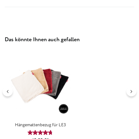
Produktgalerie überspringen
Das könnte Ihnen auch gefallen
Hängemattenbezug für LE3
Durchschnittliche Bewertung von 4.71 von 5 Stern