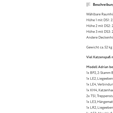
Beschreibun
Wählbare Raumh
Höhe 1 mit DS1: 2
Höhe 2 mit DS2: 2
Höhe 3 mit DS3: 2
Andere Deckenhö
Gewicht ca. 52 kg
Viel Katzenspaß m
Modell Adrian be
1x BP2, 2-Stamm B
1x LE2, Liegeeben
1x LE4, Verbindun
1x KH4, Katzenha
2x TS1, Treppenst
1x LE3, Hängematt
1x LR2, Liegeeben