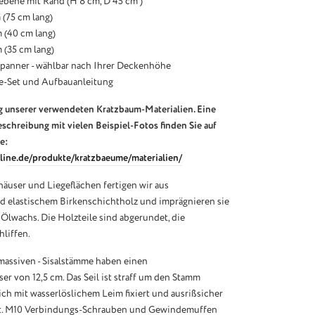
ebene mit Rand (H 8 cm, D 45 cm )
 (75 cm lang)
m (40 cm lang)
 (35 cm lang)
spanner - wählbar nach Ihrer Deckenhöhe
e-Set und Aufbauanleitung
 unserer verwendeten Kratzbaum-Materialien. Eine
schreibung mit vielen Beispiel-Fotos finden Sie auf
e:
line.de/produkte/kratzbaeume/materialien/
äuser und Liegeflächen fertigen wir aus
 elastischem Birkenschichtholz und imprägnieren sie
Ölwachs. Die Holzteile sind abgerundet, die
liffen.
massiven - Sisalstämme haben einen
 von 12,5 cm. Das Seil ist straff um den Stamm
lich mit wasserlöslichem Leim fixiert und ausrißsicher
gt. M10 Verbindungs-Schrauben und Gewindemuffen