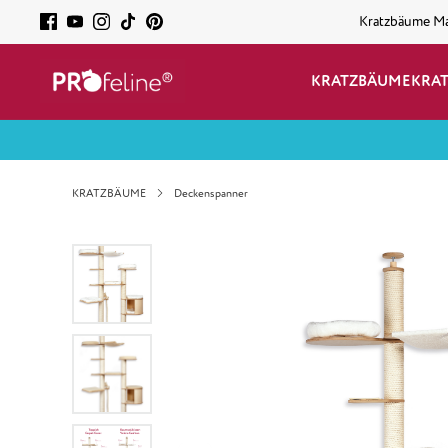
Kratzbäume M
KRATZBÄUME
KRA
KRATZBÄUME
Deckenspanner
Bildergalerie überspringen