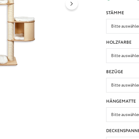
AUSW
STÄMME
AU
HOLZFARBE
AUSWÄ
BEZÜGE
A
HÄNGEMATTE
DECKENSPANN