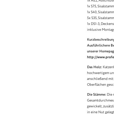
1x AE2, Abschluß
1x S75, Sisalstamm
1x S40, Sisalstam
5x S35, Sisalstamm
1x DS1-3, Decken
inklusive Montag
Kurzbeschreibung
Ausführlichere Be
unserer Homepag
http://www.profe
Das Holz:
Katzenh
hochwertigem und
anschließend mit 
Oberflächen gesch
Die Stämme:
Die 
Gesamtdurchmesser
gewickelt, zusätz
in eine Nut gele