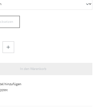
ücksetzen
zahl: Gib den gewünschten Wert ein oder be
In den Warenkorb
el hinzufügen
209M