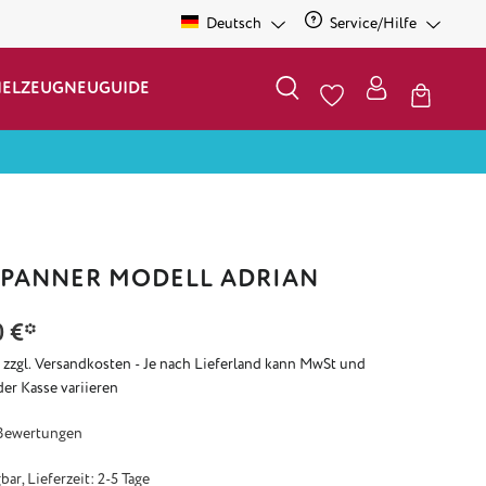
Deutsch
Service/Hilfe
IELZEUG
NEU
GUIDE
PANNER MODELL ADRIAN
0 €*
. zzgl. Versandkosten - Je nach Lieferland kann MwSt und
der Kasse variieren
e Bewertung von 5 von 5 Sternen
Bewertungen
ar, Lieferzeit: 2-5 Tage