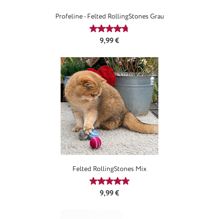
Profeline - Felted RollingStones Grau
Durchschnittliche Bewertung von 4
Regulärer Preis:
9,99 €
Felted RollingStones Mix
Durchschnittliche Bewertung von 5
Regulärer Preis:
9,99 €