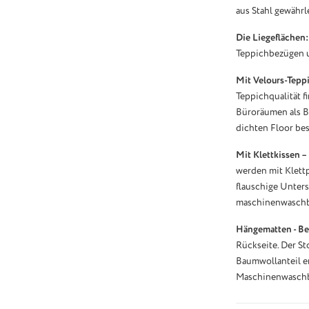
aus Stahl gewährle
Die Liegeflächen:
Teppichbezügen u
Mit Velours-Teppi
Teppichqualität f
Büroräumen als B
dichten Floor bes
Mit Klettkissen – 
werden mit Klett
flauschige Unterse
maschinenwaschba
Hängematten - Be
Rückseite. Der S
Baumwollanteil en
Maschinenwaschb