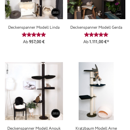
Deckenspanner Modell Linda
Deckenspanner Modell Gerda
Durchschnittliche Bewertung von 4.9 von 5 Sternen
Durchschnittliche
Regulärer Preis:
Ab
957,00 €
Ab
1.111,00 €*
Deckenspanner Modell Anouk
Kratzbaum Modell Arne