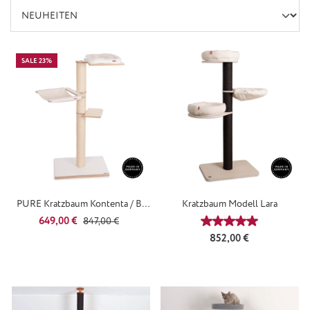
SALE 23%
PURE Kratzbaum Kontenta / B-
Kratzbaum Modell Lara
Ware
Verkaufspreis:
Regulärer Preis:
649,00 €
847,00 €
Durchschnittliche
Regulärer Preis:
852,00 €