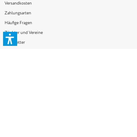
Versandkosten
Zahlungsarten
Häufige Fragen
Züchter und Vereine
Newsletter
Händler Shop B2B
INFORMATIONEN
Über uns
Kontakt
Impressum
Widerrufsrecht
Entsorgungsbestimmungen