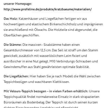
unserer Homepage:
http://www.profeline.de/produkte/kratzbaeume/materialien/
Das Holz:
Katzenhäuser und Liegeflächen fertigen wir aus
hochwertigem und elastischem Birkenschichtholz und imprägnieren
sie anschließend mit Ölwachs. Die Holzteile sind abgerundet, die
Oberflächen geschliffen.
Die Stämme:
Die massiven - Sisalstämme haben einen
Gesamtdurchmesser von 12,5 cm. Das Seil ist straff um den Stamm
gewickelt, zusätzlich mit wasserlöslichem Leim fixiert und
ausrißsicher in eine Nut gelegt. M10 Verbindungs-Schrauben und
Gewindemuffen aus Stahl gewährleisten optimale Stabilität.
Die Liegeflächen:
Hier haben Sie je nach Modell die Wahl zwischen
Teppichbezügen und waschbaren Klettkissen.
Mit Velours-Teppich bezogen – in vielen Farben erhältlich:
Unsere
Teppichqualität findet normalerweise Einsatz in stark strapazierten
Büroräumen als Bodenbelag. Der Teppich ist durch seinen kurzen
dichten Floor besonders langlebig und pflegeleicht.