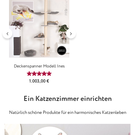
Deckenspanner Modell Ines
Durchschnittliche Bewertung von 4.9 von 5 Sterne
Regulärer Preis:
1.003,00 €
Ein Katzenzimmer einrichten
Natürlich schöne Produkte für ein harmonisches Katzenleben