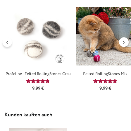
Profeline - Felted RollingStones Grau
Felted RollingStones Mix
Durchschnittliche Bewertung von 4.67 von 5 Ster
Durchschnittl
Regulärer Preis:
Regulärer Preis:
9,99 €
9,99 €
Produktgalerie überspringen
Kunden kauften auch