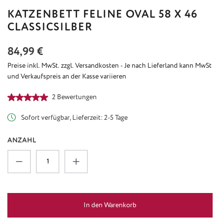
KATZENBETT FELINE OVAL 58 X 46
CLASSICSILBER
Regulärer Preis:
84,99 €
Preise inkl. MwSt. zzgl. Versandkosten - Je nach Lieferland kann MwSt
und Verkaufspreis an der Kasse variieren
Durchschnittliche Bewertung von 5 von 5 Sternen
2 Bewertungen
Sofort verfügbar, Lieferzeit: 2-5 Tage
ANZAHL
Produkt Anzahl: Gib den gewünschten Wert ein
In den Warenkorb