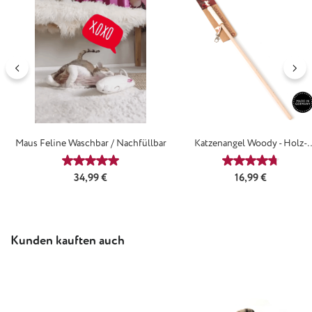
Maus Feline Waschbar / Nachfüllbar
Katzenangel Woody - Holz-
Katzenangel
Durchschnittliche Bewertung von 4.88 von 5 Ster
Durchschnittl
Regulärer Preis:
Regulärer Preis:
34,99 €
16,99 €
Produktgalerie überspringen
Kunden kauften auch