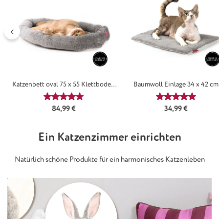
Katzenbett oval 75 x 55 Klettboden
Baumwoll Einlage 34 x 42 cm
Classicsilber
Classicsilber
Durchschnittliche Bewertung von 5 von 5 Sternen
Durchschnittl
Regulärer Preis:
Regulärer Preis:
84,99 €
34,99 €
Ein Katzenzimmer einrichten
Natürlich schöne Produkte für ein harmonisches Katzenleben