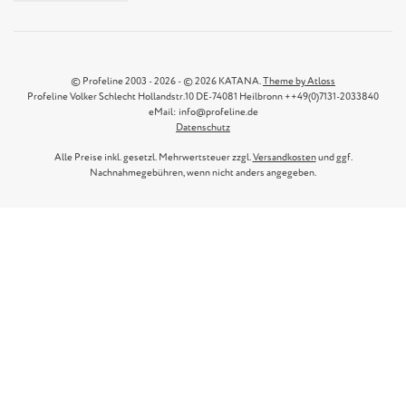
© Profeline 2003 - 2026 - © 2026 KATANA.
Theme by Atloss
Profeline Volker Schlecht Hollandstr.10 DE-74081 Heilbronn ++49(0)7131-2033840
eMail: info@profeline.de
Datenschutz
Alle Preise inkl. gesetzl. Mehrwertsteuer zzgl.
Versandkosten
und ggf.
Nachnahmegebühren, wenn nicht anders angegeben.