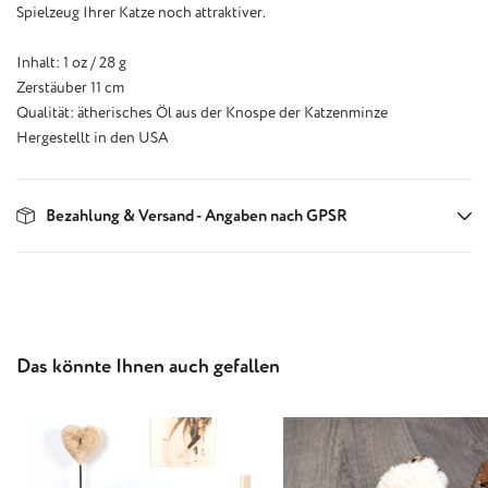
Spielzeug Ihrer Katze noch attraktiver.
Inhalt: 1 oz / 28 g
Zerstäuber 11 cm
Qualität: ätherisches Öl aus der Knospe der Katzenminze
Hergestellt in den USA
Bezahlung & Versand - Angaben nach GPSR
Produktgalerie überspringen
Das könnte Ihnen auch gefallen