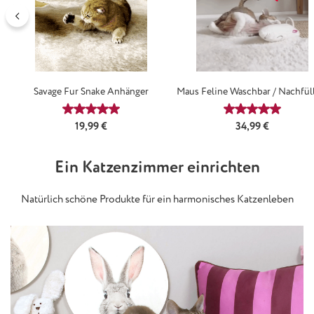
Savage Fur Snake Anhänger
Maus Feline Waschbar / Nachfül
Durchschnittliche Bewertung von 5 von 5 Sternen
Durchschnittl
Regulärer Preis:
Regulärer Preis:
19,99 €
34,99 €
Ein Katzenzimmer einrichten
Natürlich schöne Produkte für ein harmonisches Katzenleben