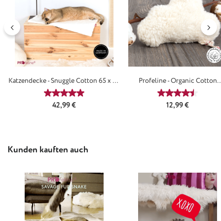
Katzendecke - Snuggle Cotton 65 x 50
Profeline - Organic Cotton
cm
SnuggleCloud
Durchschnittliche Bewertung von 5 von 5 Sternen
Durchschnittl
Regulärer Preis:
Regulärer Preis:
42,99 €
12,99 €
Produktgalerie überspringen
Kunden kauften auch