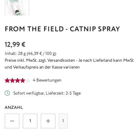
FROM THE FIELD - CATNIP SPRAY
Regulärer Preis:
12,99 €
Inhalt:
28 g
(46,39 € / 100 g)
Preise inkl. MwSt. zzgl. Versandkosten - Je nach Lieferland kann MwSt
und Verkaufspreis an der Kasse variieren
Durchschnittliche Bewertung von 4 von 5 Sternen
4 Bewertungen
Sofort verfügbar, Lieferzeit: 2-5 Tage
ANZAHL
Produkt Anzahl: Gib den gewünschten Wert ein
1