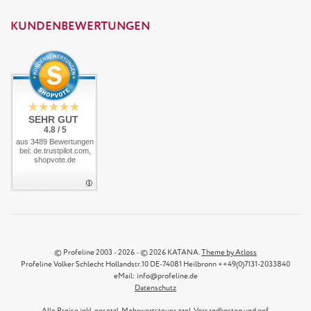
KUNDENBEWERTUNGEN
SEHR GUT
4.8 / 5
aus 3489 Bewertungen
bei: de.trustpilot.com,
shopvote.de
© Profeline 2003 - 2026 - © 2026 KATANA.
Theme by Atloss
Profeline Volker Schlecht Hollandstr.10 DE-74081 Heilbronn ++49(0)7131-2033840
eMail: info@profeline.de
Datenschutz
Alle Preise inkl. gesetzl. Mehrwertsteuer zzgl.
Versandkosten
und ggf.