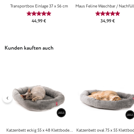
Transportbox Einlage 37 x 56 cm
Maus Feline Waschbar / Nachfül
Durchschnittliche Bewertung von 5 von 5 Sternen
Durchschnittl
Regulärer Preis:
Regulärer Preis:
44,99 €
34,99 €
Produktgalerie überspringen
Kunden kauften auch
Katzenbett eckig 55 x 48 Klettboden
Katzenbett oval 75 x 55 Klettbo