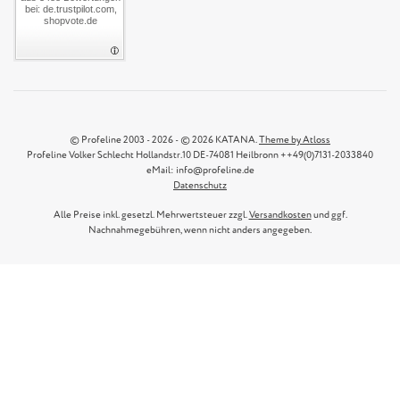
bei: de.trustpilot.com,
shopvote.de
© Profeline 2003 - 2026 - © 2026 KATANA.
Theme by Atloss
Profeline Volker Schlecht Hollandstr.10 DE-74081 Heilbronn ++49(0)7131-2033840
eMail: info@profeline.de
Datenschutz
Alle Preise inkl. gesetzl. Mehrwertsteuer zzgl.
Versandkosten
und ggf.
Nachnahmegebühren, wenn nicht anders angegeben.