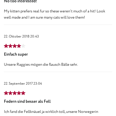
No too interested!
My kitten prefers real fur so these weren't much of a hit! Look
well made and I am sure many cats will love them!
22. Oktober 2018 20:43
Bewertung mit 4 von 5 Sternen
Einfach super
Unsere Raggies mögen die flausch Bälle sehr.
22. September 2017 23:04
Bewertung mit 5 von 5 Sternen
Federn sind besser als Fell
Ich fand die Fellknäuel ja wirklich toll, unsere Norwegerin