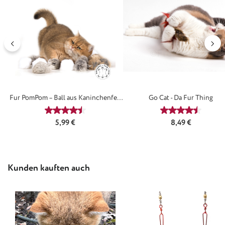
Fur PomPom – Ball aus Kaninchenfell
Go Cat - Da Fur Thing
für Katzen
Durchschnittliche Bewertung von 4.45 von 5 Ster
Durchschnittl
Regulärer Preis:
Regulärer Preis:
5,99 €
8,49 €
Produktgalerie überspringen
Kunden kauften auch