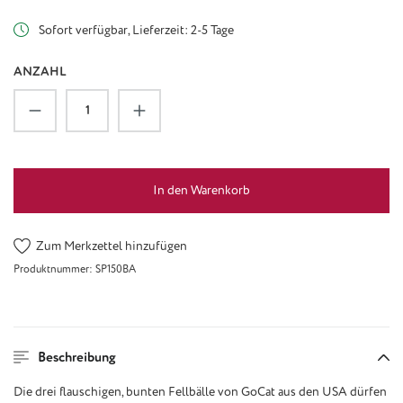
Sofort verfügbar, Lieferzeit: 2-5 Tage
ANZAHL
Produkt Anzahl: Gib den gewünschten Wert ein
In den Warenkorb
Zum Merkzettel hinzufügen
Produktnummer:
SP150BA
Beschreibung
Die drei flauschigen, bunten Fellbälle von GoCat aus den USA dürfen