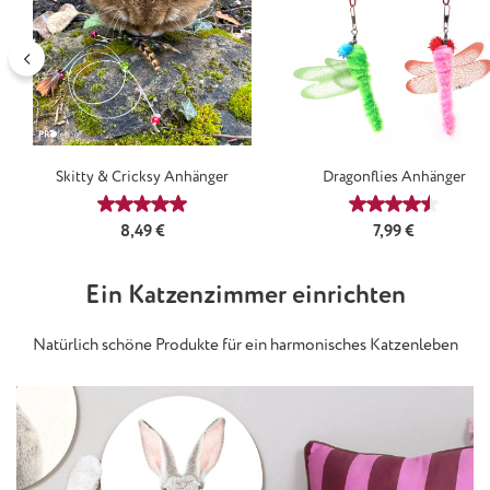
Skitty & Cricksy Anhänger
Dragonflies Anhänger
Durchschnittliche Bewertung von 5 von 5 Sternen
Durchschnittl
Regulärer Preis:
Regulärer Preis:
8,49 €
7,99 €
Ein Katzenzimmer einrichten
Natürlich schöne Produkte für ein harmonisches Katzenleben