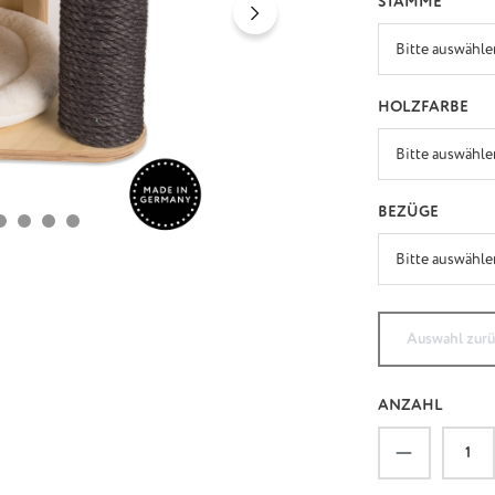
AUSW
STÄMME
AU
HOLZFARBE
AUSWÄ
BEZÜGE
Auswahl zur
ANZAHL
Produkt An