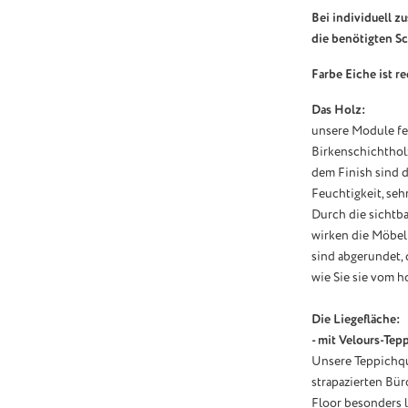
Bei individuell z
die benötigten S
Farbe Eiche ist r
Das Holz:
unsere Module fe
Birkenschichthol
dem Finish sind 
Feuchtigkeit, seh
Durch die sichtb
wirken die Möbel 
sind abgerundet, 
wie Sie sie vom 
Die Liegefläche:
- mit Velours-Tep
Unsere Teppichqua
strapazierten Bür
Floor besonders l