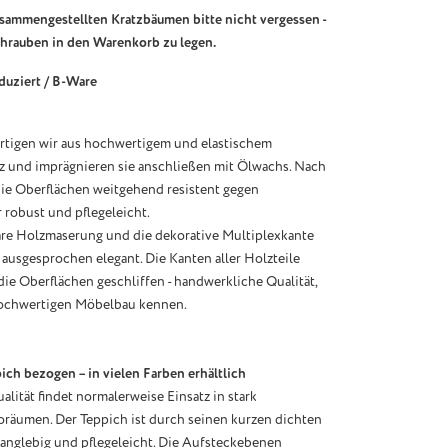
usammengestellten Kratzbäumen bitte nicht vergessen -
chrauben in den Warenkorb zu legen.
eduziert / B-Ware
rtigen wir aus hochwertigem und elastischem
z und imprägnieren sie anschließen mit Ölwachs. Nach
die Oberflächen weitgehend resistent gegen
r robust und pflegeleicht.
are Holzmaserung und die dekorative Multiplexkante
ausgesprochen elegant. Die Kanten aller Holzteile
die Oberflächen geschliffen - handwerkliche Qualität,
hochwertigen Möbelbau kennen.
pich bezogen – in vielen Farben erhältlich
lität findet normalerweise Einsatz in stark
oräumen. Der Teppich ist durch seinen kurzen dichten
anglebig und pflegeleicht. Die Aufsteckebenen