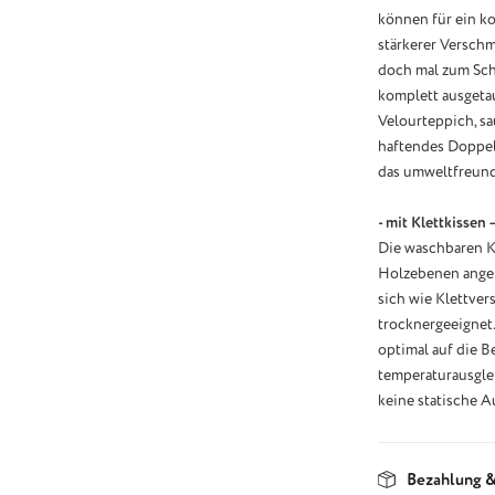
können für ein k
stärkerer Versch
doch mal zum Sch
komplett ausgetau
Velourteppich, sa
haftendes Doppel
das umweltfreund
- mit Klettkissen 
Die waschbaren K
Holzebenen angebr
sich wie Klettver
trocknergeeignet.
optimal auf die B
temperaturausgle
keine statische A
Bezahlung &