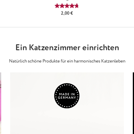
Durchschnittliche Bewertung von 4
Regulärer Preis:
2,00 €
Ein Katzenzimmer einrichten
Natürlich schöne Produkte für ein harmonisches Katzenleben