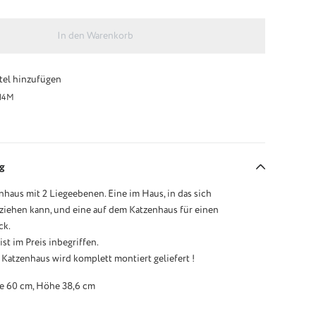
In den Warenkorb
el hinzufügen
H4M
g
aus mit 2 Liegeebenen. Eine im Haus, in das sich
ziehen kann, und eine auf dem Katzenhaus für einen
ck.
st im Preis inbegriffen.
s Katzenhaus wird komplett montiert geliefert !
fe 60 cm, Höhe 38,6 cm