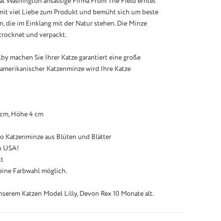
at Washington ansässige Firma From The Field erntet
mit viel Liebe zum Produkt und bemüht sich um beste
 die im Einklang mit der Natur stehen. Die Minze
etrocknet und verpackt.
by machen Sie Ihrer Katze garantiert eine große
 amerikanischer Katzenminze wird Ihre Katze
5 cm, Höhe 4 cm
o Katzenminze aus Blüten und Blätter
n USA!
kt
eine Farbwahl möglich.
nserem Katzen Model Lilly, Devon Rex 10 Monate alt.