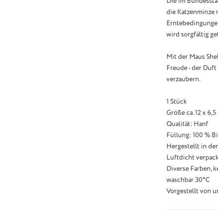
Die im Bundessta
die Katzenminze 
Erntebedingungen,
wird sorgfältig g
Mit der Maus Shel
Freude - der Duft
verzaubern.
1 Stück
Größe ca. 12 x 6,
Qualität: Hanf
Füllung: 100 % Bi
Hergestellt in de
Luftdicht verpac
Diverse Farben, k
waschbar 30°C
Vorgestellt von u