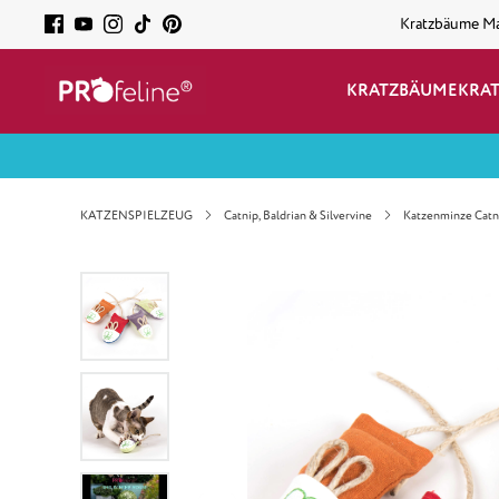
Kratzbäume M
KRATZBÄUME
KRA
KATZENSPIELZEUG
Catnip, Baldrian & Silvervine
Katzenminze Catn
Bildergalerie überspringen