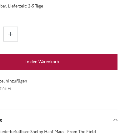
ar, Lieferzeit: 2-5 Tage
zahl: Gib den gewünschten Wert ein oder be
In den Warenkorb
el hinzufügen
210HM
g
wiederbefüllbare Shelby Hanf Maus - From The Field