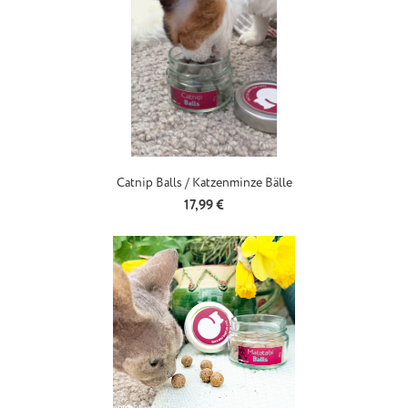
Catnip Balls / Katzenminze Bälle
Regulärer Preis:
17,99 €