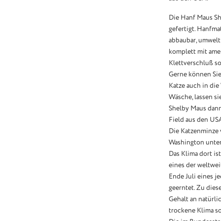
Die Hanf Maus She
gefertigt. Hanfmat
abbaubar, umweltf
komplett mit amer
Klettverschluß so
Gerne können Sie
Katze auch in die
Wäsche, lassen si
Shelby Maus dann
Field aus den US
Die Katzenminze 
Washington unter
Das Klima dort ist
eines der weltwei
Ende Juli eines j
geerntet. Zu dies
Gehalt an natürli
trockene Klima sor