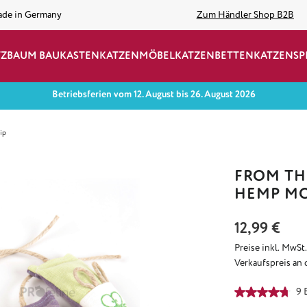
ade in Germany
Zum Händler Shop B2B
TZBAUM BAUKASTEN
KATZENMÖBEL
KATZENBETTEN
KATZENSP
Betriebsferien vom 12. August bis 26. August 2026
ip
FROM THE
HEMP M
Regulärer Preis:
12,99 €
Preise inkl. MwSt
Verkaufspreis an 
Durchschnittlich
9 