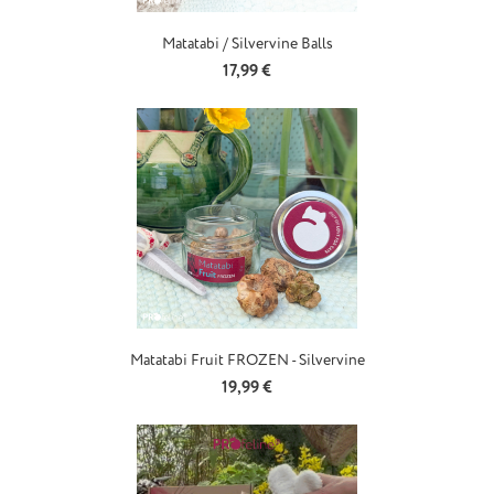
Matatabi / Silvervine Balls
Regulärer Preis:
17,99 €
Matatabi Fruit FROZEN - Silvervine
Regulärer Preis:
19,99 €