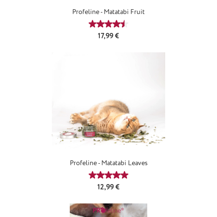
Profeline - Matatabi Fruit
Durchschnittliche Bewertung von 4
Regulärer Preis:
17,99 €
Profeline - Matatabi Leaves
Durchschnittliche Bewertung von 5
Regulärer Preis:
12,99 €