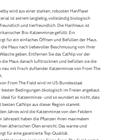
lby wird aus einer starken, robusten Hanffaser
erial ist extrem langlebig, vollständig biologisch
reundlich und tierfreundlich. Die Hanfmaus ist
ikanischer Bio-Katzenminze gefüllt. Ein
rgt für ein einfaches Öffnen und Befüllen der Maus.
 die Maus nach liebevoller Beschmusung von Ihrer
 Wäsche geben. Entfernen Sie das CatNip vor der
e die Maus danach lufttrocknen und befüllen sie die
 neu mit frisch duftender Katzenminze von From The
A.
von From The Field wird im US-Bundesstaat
 besten Bedingungen ökologisch im Freien angebaut.
 ideal für Katzenminze - und so wundert es nicht, dass
t besten CatNips aus dieser Region stammt.
eden Jahres wird die Katzenminze von den Feldern
er Jahrezeit haben die Pflanzen ihren maximalem
chen ätherischen Ölen erreicht. Das warme und
gt für eine garantierte Top-Qualität.