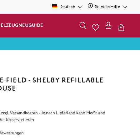
Deutsch
Service/Hilfe
IELZEUG
NEU
GUIDE
 FIELD - SHELBY REFILLABLE
OUSE
. zzgl. Versandkosten - Je nach Lieferland kann MwSt und
der Kasse variieren
e Bewertung von 4.67 von 5 Sternen
Bewertungen