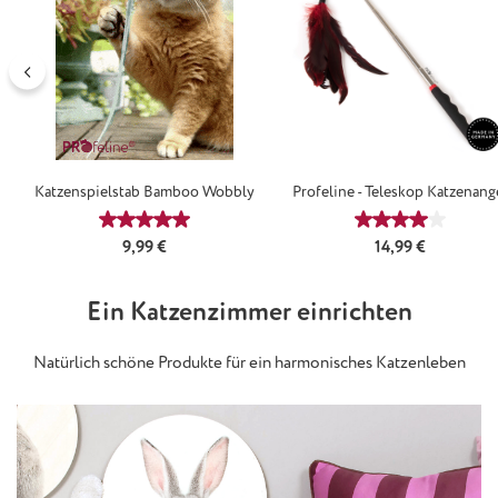
Katzenspielstab Bamboo Wobbly
Profeline - Teleskop Katzenang
Durchschnittliche Bewertung von 4.88 von 5 Ster
Durchschnittl
Regulärer Preis:
Regulärer Preis:
9,99 €
14,99 €
Ein Katzenzimmer einrichten
Natürlich schöne Produkte für ein harmonisches Katzenleben