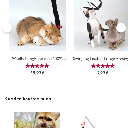
Woolly LongMouse aus 100%
Swinging Leather Fringe Anhän
Schurwolle
Durchschnittliche Bewertung von 5 von 5 Sternen
Durchschnittl
Regulärer Preis:
Regulärer Preis:
28,99 €
7,99 €
Produktgalerie überspringen
Kunden kauften auch