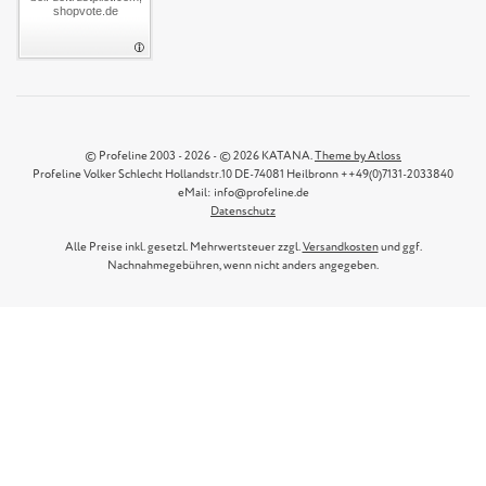
shopvote.de
© Profeline 2003 - 2026 - © 2026 KATANA.
Theme by Atloss
Profeline Volker Schlecht Hollandstr.10 DE-74081 Heilbronn ++49(0)7131-2033840
eMail: info@profeline.de
Datenschutz
Alle Preise inkl. gesetzl. Mehrwertsteuer zzgl.
Versandkosten
und ggf.
Nachnahmegebühren, wenn nicht anders angegeben.