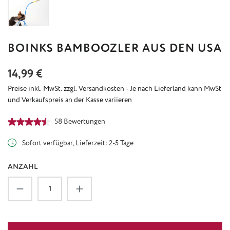
BOINKS BAMBOOZLER AUS DEN USA
Regulärer Preis:
14,99 €
Preise inkl. MwSt. zzgl. Versandkosten - Je nach Lieferland kann MwSt
und Verkaufspreis an der Kasse variieren
Durchschnittliche Bewertung von 4.59 von 5 Sternen
58 Bewertungen
Sofort verfügbar, Lieferzeit: 2-5 Tage
ANZAHL
Produkt Anzahl: Gib den gewünschten Wert ein