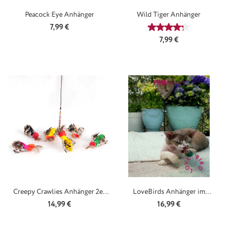
Peacock Eye Anhänger
Wild Tiger Anhänger
Regulärer Preis:
7,99 €
Durchschnittliche
Regulärer Preis:
7,99 €
Creepy Crawlies Anhänger 2er
LoveBirds Anhänger im
Pack
Doppelpack
Regulärer Preis:
Regulärer Preis:
14,99 €
16,99 €