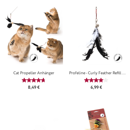
Cat Propeller Anhänger
Profeline - Curly Feather Refill /
Anhänger
Durchschnittliche Bewertung von 4.75 von 5 Sternen
Durchschnittliche
Regulärer Preis:
Regulärer Preis:
8,49 €
6,99 €