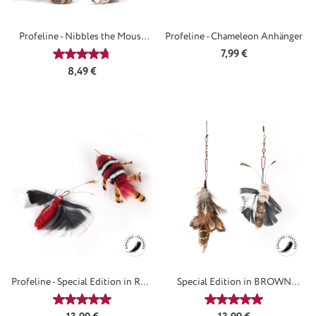
Profeline - Nibbles the Mouse
Profeline - Chameleon Anhänger
Anhänger
Regulärer Preis:
7,99 €
Durchschnittliche Bewertung von 4.65 von 5 Sterne
Regulärer Preis:
8,49 €
Profeline - Special Edition in RED
Special Edition in BROWN
- Anhänger
Anhänger
Durchschnittliche Bewertung von 5 von 5 Sternen
Durchschnittliche