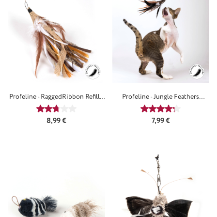
Profeline - RaggedRibbon Refill /
Profeline - Jungle Feathers
Anhänger
Ersatzanhänger
Durchschnittliche Bewertung von 2.75 von 5 Sternen
Durchschnittliche
Regulärer Preis:
Regulärer Preis:
8,99 €
7,99 €