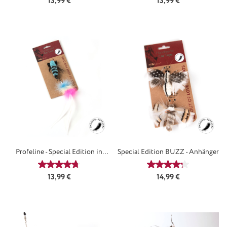
Regulärer Preis:
Regulärer Preis:
13,99 €
13,99 €
Profeline - Special Edition in
Special Edition BUZZ - Anhänger
BLUE - Anhänger
Durchschnittliche Bewertung von 4.67 von 5 Sternen
Durchschnittliche
Regulärer Preis:
Regulärer Preis:
13,99 €
14,99 €