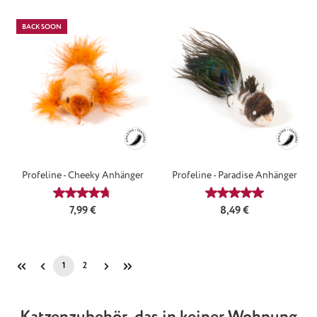
BACK SOON
Profeline - Cheeky Anhänger
Profeline - Paradise Anhänger
Durchschnittliche Bewertung von 4.75 von 5 Sternen
Durchschnittliche
Regulärer Preis:
Regulärer Preis:
7,99 €
8,49 €
1
2
Seite
Seite