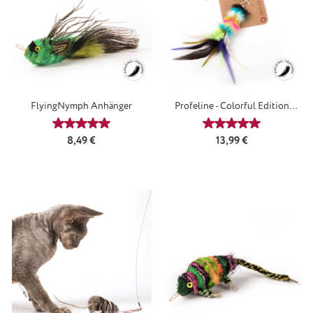
FlyingNymph Anhänger
Profeline - Colorful Edition
Anhänger-Set
Durchschnittliche Bewertung von 5 von 5 Sternen
Durchschnittliche
Regulärer Preis:
Regulärer Preis:
8,49 €
13,99 €