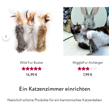
Wild Fur Buster
WiggleFur Anhänger
Durchschnittliche Bewertung von 5 von 5 Sternen
Durchschnittl
Regulärer Preis:
Regulärer Preis:
14,99 €
7,99 €
Ein Katzenzimmer einrichten
Natürlich schöne Produkte für ein harmonisches Katzenleben