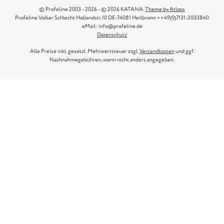
© Profeline 2003 - 2026 - © 2026 KATANA.
Theme by Atloss
Profeline Volker Schlecht Hollandstr.10 DE-74081 Heilbronn ++49(0)7131-2033840
eMail: info@profeline.de
Datenschutz
Alle Preise inkl. gesetzl. Mehrwertsteuer zzgl.
Versandkosten
und ggf.
Nachnahmegebühren, wenn nicht anders angegeben.