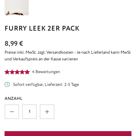
FURRY LEEK 2ER PACK
Regulärer Preis:
8,99 €
Preise inkl. MwSt. zzgl. Versandkosten - Je nach Lieferland kann MwSt
und Verkaufspreis an der Kasse variieren
Durchschnittliche Bewertung von 5 von 5 Sternen
4 Bewertungen
Sofort verfügbar, Lieferzeit: 2-5 Tage
ANZAHL
Produkt Anzahl: Gib den gewünschten Wert ein