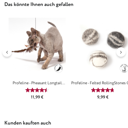
Produktgalerie überspringen
Das könnte Ihnen auch gefallen
Profeline - Pheasant Longtail
Profeline - Felted RollingStones 
Anhänger
Durchschnittliche Bewertung von 4.61 von 5 Stern
Durchschnittl
Regulärer Preis:
Regulärer Preis:
11,99 €
9,99 €
Produktgalerie überspringen
Kunden kauften auch