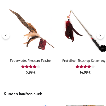
Federwedel Pheasant Feather
Profeline - Teleskop Katzenang
Durchschnittliche Bewertung von 4 von 5 Sternen
Durchschnittl
Regulärer Preis:
Regulärer Preis:
5,99 €
14,99 €
Produktgalerie überspringen
Kunden kauften auch