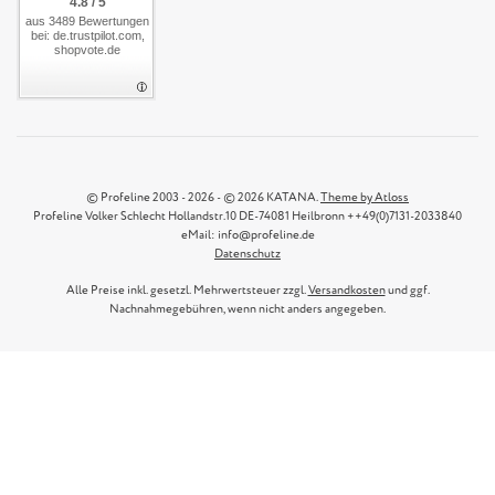
4.8 / 5
aus 3489 Bewertungen
bei: de.trustpilot.com,
shopvote.de
© Profeline 2003 - 2026 - © 2026 KATANA.
Theme by Atloss
Profeline Volker Schlecht Hollandstr.10 DE-74081 Heilbronn ++49(0)7131-2033840
eMail: info@profeline.de
Datenschutz
Alle Preise inkl. gesetzl. Mehrwertsteuer zzgl.
Versandkosten
und ggf.
Nachnahmegebühren, wenn nicht anders angegeben.