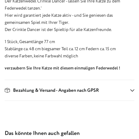
Der Katzenwedel Crinkle Dancer - lassen Sie Ihre Katze zu dem
Federwedel tanzen.'
Hier wird garantiert jede Katze aktiv - und Sie geniesen das
gemeinsamen Spiel mit Ihrer Tiger.
Der Crinkle Dancer ist der Spieltip für alle Katzenfreunde.
1 Stück, Gesamtlänge 77 cm
Stablänge ca. 48 cm biegsamer Teil ca. 12 cm Federn ca. 15 cm
diverse Farben, keine Farbwahl möglich
verzaubern Sie Ihre Katze mit diesem einmaligen Federwedel !
Bezahlung & Versand - Angaben nach GPSR
Produktgalerie überspringen
Das könnte Ihnen auch gefallen