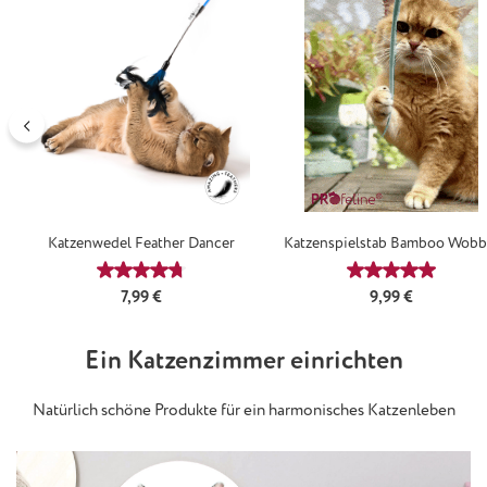
Katzenwedel Feather Dancer
Katzenspielstab Bamboo Wobb
Durchschnittliche Bewertung von 4.67 von 5 Ster
Durchschnittl
Regulärer Preis:
Regulärer Preis:
7,99 €
9,99 €
Ein Katzenzimmer einrichten
Natürlich schöne Produkte für ein harmonisches Katzenleben