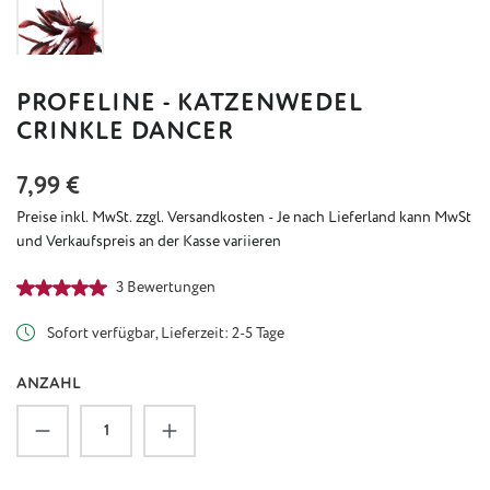
PROFELINE - KATZENWEDEL
CRINKLE DANCER
Regulärer Preis:
7,99 €
Preise inkl. MwSt. zzgl. Versandkosten - Je nach Lieferland kann MwSt
und Verkaufspreis an der Kasse variieren
Durchschnittliche Bewertung von 5 von 5 Sternen
3 Bewertungen
Sofort verfügbar, Lieferzeit: 2-5 Tage
ANZAHL
Produkt Anzahl: Gib den gewünschten Wert ein