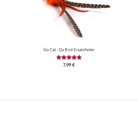
Go Cat - Da Bird Ersatzfeder
Durchschnittliche Bewertung von 4
Regulärer Preis:
7,99 €