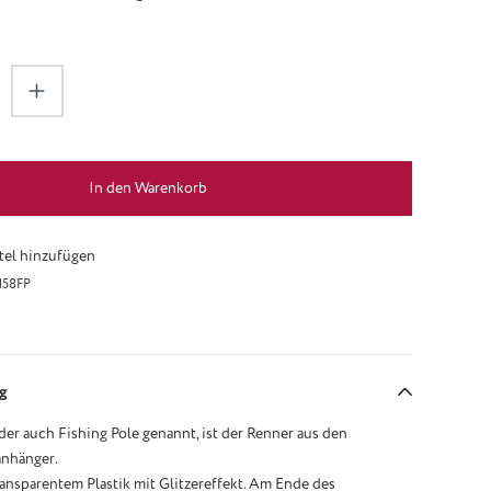
zahl: Gib den gewünschten Wert ein oder be
In den Warenkorb
el hinzufügen
158FP
g
der auch Fishing Pole genannt, ist der Renner aus den
anhänger.
transparentem Plastik mit Glitzereffekt. Am Ende des