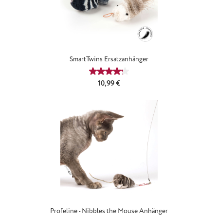
SmartTwins Ersatzanhänger
Durchschnittliche Bewertung von 4
Regulärer Preis:
10,99 €
Profeline - Nibbles the Mouse Anhänger