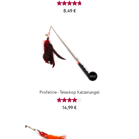
Durchschnittliche Bewertung von 4
Regulärer Preis:
8,49 €
Profeline - Teleskop Katzenangel
Durchschnittliche Bewertung von 4
Regulärer Preis:
14,99 €