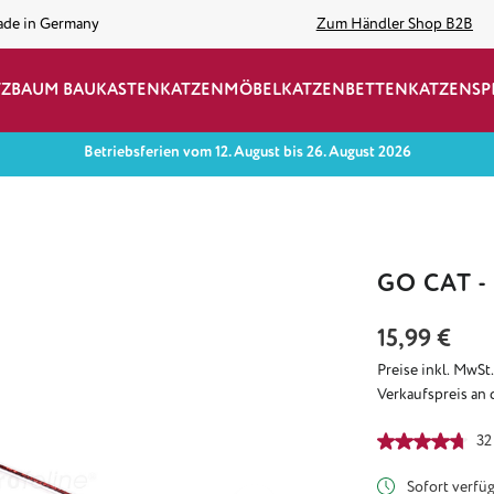
ade in Germany
Zum Händler Shop B2B
TZBAUM BAUKASTEN
KATZENMÖBEL
KATZENBETTEN
KATZENSP
Betriebsferien vom 12. August bis 26. August 2026
GO CAT 
Regulärer Preis:
15,99 €
Preise inkl. MwSt
Verkaufspreis an 
Durchschnittlich
32
Sofort verfügb