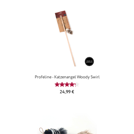
Profeline - Katzenangel Woody Swirl
Durchschnittliche Bewertung von 4
Regulärer Preis:
24,99 €