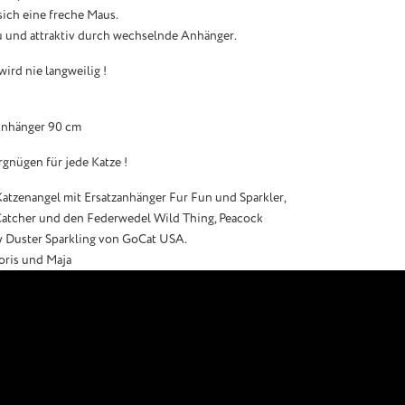
sich eine freche Maus.
 und attraktiv durch wechselnde Anhänger.
ird nie langweilig !
 Anhänger 90 cm
rgnügen für jede Katze !
Katzenangel mit Ersatzanhänger Fur Fun und Sparkler,
Catcher und den Federwedel Wild Thing, Peacock
y Duster Sparkling von GoCat USA.
oris und Maja