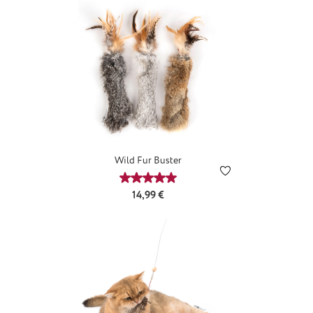
Wild Fur Buster
Durchschnittliche Bewertung von 5 v
Regulärer Preis:
14,99 €