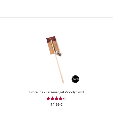
Profeline - Katzenangel Woody Swirl
Durchschnittliche Bewertung von 4
Regulärer Preis:
24,99 €