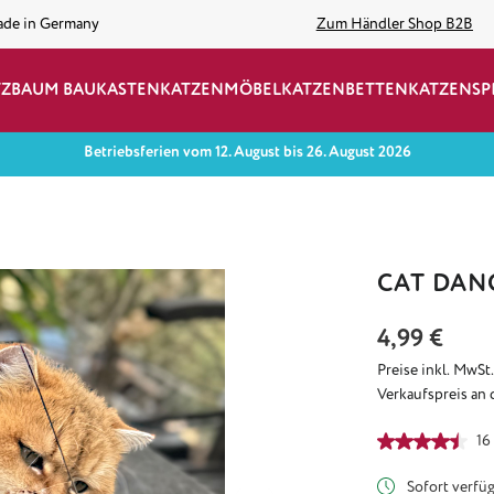
ade in Germany
Zum Händler Shop B2B
TZBAUM BAUKASTEN
KATZENMÖBEL
KATZENBETTEN
KATZENSP
Betriebsferien vom 12. August bis 26. August 2026
CAT DAN
Regulärer Preis:
4,99 €
Preise inkl. MwSt
Verkaufspreis an 
Durchschnittlich
16
Sofort verfügb