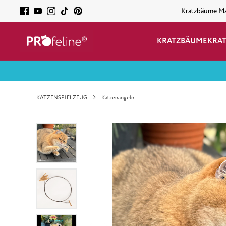
Kratzbäume M
KRATZBÄUME
KRA
KATZENSPIELZEUG
Katzenangeln
Bildergalerie überspringen