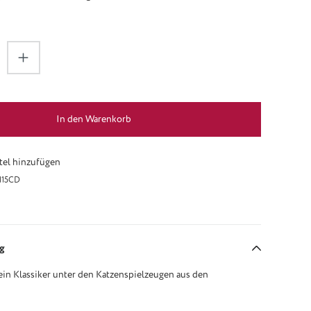
zahl: Gib den gewünschten Wert ein oder be
In den Warenkorb
el hinzufügen
115CD
g
ein Klassiker unter den Katzenspielzeugen aus den