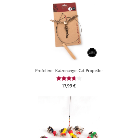
Profeline - Katzenangel Cat Propeller
Durchschnittliche Bewertung von 3
Regulärer Preis:
17,99 €