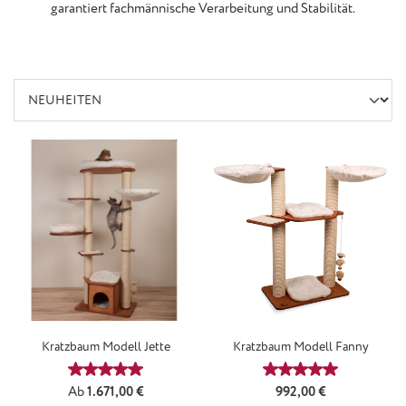
garantiert fachmännische Verarbeitung und Stabilität.
Kratzbaum Modell Jette
Kratzbaum Modell Fanny
Durchschnittliche Bewertung von 5 von 5 Sternen
Durchschnittliche
Regulärer Preis:
Regulärer Preis:
Ab
1.671,00 €
992,00 €