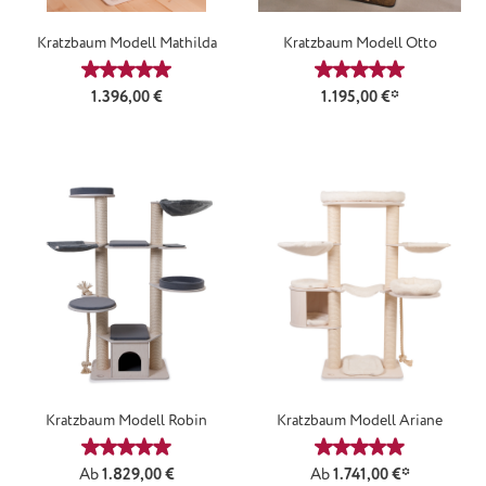
Kratzbaum Modell Mathilda
Kratzbaum Modell Otto
Durchschnittliche Bewertung von 5 von 5 Sternen
Durchschnittliche
Regulärer Preis:
1.396,00 €
1.195,00 €*
Kratzbaum Modell Robin
Kratzbaum Modell Ariane
Durchschnittliche Bewertung von 4.92 von 5 Sterne
Durchschnittliche
Regulärer Preis:
Ab
1.829,00 €
Ab
1.741,00 €*